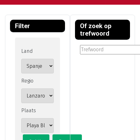
Filter
Of zoek op
trefwoord
Land
Regio
Plaats