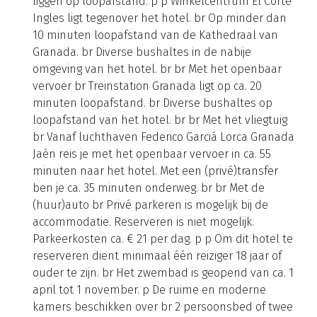
liggen op loopafstand. p p Winkelcentrum El Corte
Ingles ligt tegenover het hotel. br Op minder dan
10 minuten loopafstand van de Kathedraal van
Granada. br Diverse bushaltes in de nabije
omgeving van het hotel. br br Met het openbaar
vervoer br Treinstation Granada ligt op ca. 20
minuten loopafstand. br Diverse bushaltes op
loopafstand van het hotel. br br Met het vliegtuig
br Vanaf luchthaven Federico Garciá Lorca Granada
Jaén reis je met het openbaar vervoer in ca. 55
minuten naar het hotel. Met een (privé)transfer
ben je ca. 35 minuten onderweg. br br Met de
(huur)auto br Privé parkeren is mogelijk bij de
accommodatie. Reserveren is niet mogelijk.
Parkeerkosten ca. € 21 per dag. p p Om dit hotel te
reserveren dient minimaal één reiziger 18 jaar of
ouder te zijn. br Het zwembad is geopend van ca. 1
april tot 1 november. p De ruime en moderne
kamers beschikken over br 2 persoonsbed of twee