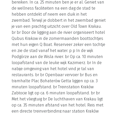
bereiken. In ca. 25 minuten ben je er al. Geniet van
de wellness faciliteiten na een dag de stad te
hebben ontdekt of neem een duik in het
zwembad. Terwijl je dobbert in het zwembad geniet
je van een prachtig uitzicht over Old Town Krakau.
br br Door de ligging aan de rivier organiseert hotel
Qubus Krakow in de zomermaanden boottochtjes
met hun eigen Q Boat. Reserveer zeker een tochtje
en zie de stad vanaf het water. p p In de wijk
Podgórze aan de Wisla rivier. br Op ca. 10 minuten
loopafstand van de leuke wijk Kazimierz. br In de
nabije omgeving van het hotel vind je tal van
restaurants. br br Openbaar vervoer br Bus en
tramhalte Plac Bohaterów Getta liggen op ca. 3
minuten loopafstand. br Treinstation Kraków
Zabłocie ligt op ca. 6 minuten loopafstand. br br
Met het vliegtuig br De luchthaven van Krakau ligt
op ca. 35 minuten afstand van het hotel. Reis met
een directe treinverbinding naar station Kraków