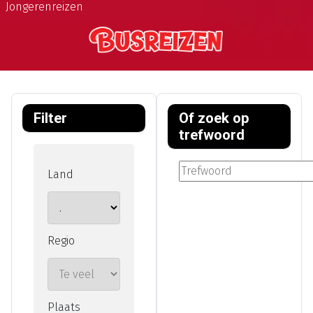
Jongerenreizen
de beste ervaring te bieden en uw tijd maximaal te
benutten.
Neem vandaag nog een kijkje in ons aanbod voor
meer informatie over onze uitstekende busreizen en
begin uw avontuur. Of u nu op zoek bent naar
cultuur, natuur of avontuur, wij hebben de busreis
Filter
Of zoek op
die bij u past.
trefwoord
Land
Regio
Plaats