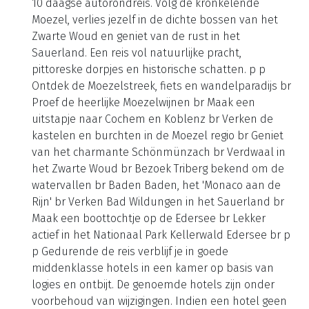
10 daagse autorondreis. Volg de kronkelende
Moezel, verlies jezelf in de dichte bossen van het
Zwarte Woud en geniet van de rust in het
Sauerland. Een reis vol natuurlijke pracht,
pittoreske dorpjes en historische schatten. p p
Ontdek de Moezelstreek, fiets en wandelparadijs br
Proef de heerlijke Moezelwijnen br Maak een
uitstapje naar Cochem en Koblenz br Verken de
kastelen en burchten in de Moezel regio br Geniet
van het charmante Schönmünzach br Verdwaal in
het Zwarte Woud br Bezoek Triberg bekend om de
watervallen br Baden Baden, het 'Monaco aan de
Rijn' br Verken Bad Wildungen in het Sauerland br
Maak een boottochtje op de Edersee br Lekker
actief in het Nationaal Park Kellerwald Edersee br p
p Gedurende de reis verblijf je in goede
middenklasse hotels in een kamer op basis van
logies en ontbijt. De genoemde hotels zijn onder
voorbehoud van wijzigingen. Indien een hotel geen