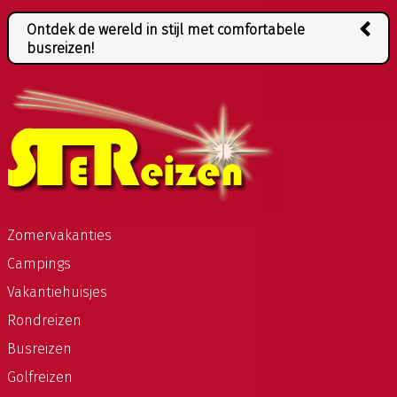
Ontdek de wereld in stijl met comfortabele
busreizen!
Busreizen zijn een comfortabele en betaalbare
manier om de wereld te ontdekken. Of u nu op zoek
bent naar een stedentrip, een landschapsreis of een
avontuurlijke tocht, er is een busreis die bij u past. Bij
onze reisorganisatie vindt u een breed scala aan
opties, van gezellige groepsreizen tot privébusreizen
voor u en uw gezelschap.
Zomervakanties
Met onze busreizen kunt u ontspannen en genieten
Campings
van de reis, terwijl onze ervaren chauffeurs u veilig
naar uw bestemming brengen. U kunt genieten van
Vakantiehuisjes
adembenemende landschappen en bezoeken aan
Rondreizen
boeiende bezienswaardigheden zonder u zorgen te
Busreizen
hoeven maken over het verkeer of de navigatie.
Golfreizen
Onze busreizen zijn zorgvuldig samengesteld om u