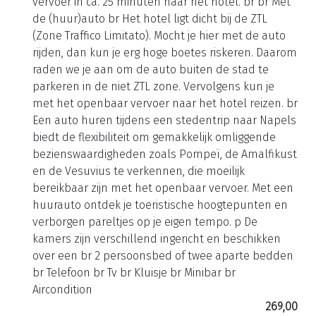
vervoer in ca. 25 minuten naar het hotel. br br Met
de (huur)auto br Het hotel ligt dicht bij de ZTL
(Zone Traffico Limitato). Mocht je hier met de auto
rijden, dan kun je erg hoge boetes riskeren. Daarom
raden we je aan om de auto buiten de stad te
parkeren in de niet ZTL zone. Vervolgens kun je
met het openbaar vervoer naar het hotel reizen. br
Een auto huren tijdens een stedentrip naar Napels
biedt de flexibiliteit om gemakkelijk omliggende
bezienswaardigheden zoals Pompeï, de Amalfikust
en de Vesuvius te verkennen, die moeilijk
bereikbaar zijn met het openbaar vervoer. Met een
huurauto ontdek je toeristische hoogtepunten en
verborgen pareltjes op je eigen tempo. p De
kamers zijn verschillend ingericht en beschikken
over een br 2 persoonsbed of twee aparte bedden
br Telefoon br Tv br Kluisje br Minibar br
Aircondition
269,00