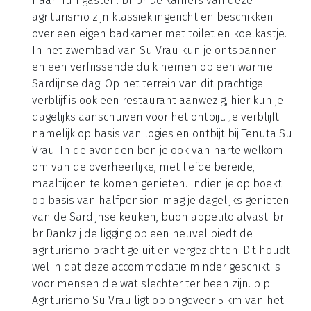
naar hun gasten. br br De kamers van deze
agriturismo zijn klassiek ingericht en beschikken
over een eigen badkamer met toilet en koelkastje.
In het zwembad van Su Vrau kun je ontspannen
en een verfrissende duik nemen op een warme
Sardijnse dag. Op het terrein van dit prachtige
verblijf is ook een restaurant aanwezig, hier kun je
dagelijks aanschuiven voor het ontbijt. Je verblijft
namelijk op basis van logies en ontbijt bij Tenuta Su
Vrau. In de avonden ben je ook van harte welkom
om van de overheerlijke, met liefde bereide,
maaltijden te komen genieten. Indien je op boekt
op basis van halfpension mag je dagelijks genieten
van de Sardijnse keuken, buon appetito alvast! br
br Dankzij de ligging op een heuvel biedt de
agriturismo prachtige uit en vergezichten. Dit houdt
wel in dat deze accommodatie minder geschikt is
voor mensen die wat slechter ter been zijn. p p
Agriturismo Su Vrau ligt op ongeveer 5 km van het