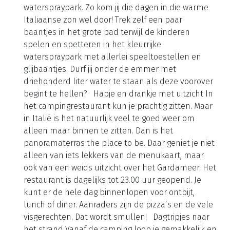
waterspraypark. Zo kom jij die dagen in die warme
Italiaanse zon wel door! Trek zelf een paar
baantjes in het grote bad terwijl de kinderen
spelen en spetteren in het kleurrijke
waterspraypark met allerlei speeltoestellen en
glijbaantjes. Durf jij onder de emmer met
driehonderd liter water te staan als deze voorover
begint te hellen? Hapje en drankje met uitzicht In
het campingrestaurant kun je prachtig zitten. Maar
in Italië is het natuurlijk veel te goed weer om
alleen maar binnen te zitten. Dan is het
panoramaterras the place to be. Daar geniet je niet
alleen van iets lekkers van de menukaart, maar
ook van een weids uitzicht over het Gardameer. Het
restaurant is dagelijks tot 23.00 uur geopend. Je
kunt er de hele dag binnenlopen voor ontbijt,
lunch of diner. Aanraders zijn de pizza’s en de vele
visgerechten. Dat wordt smullen! Dagtripjes naar
het strand Vanaf de camping loop je gemakkelijk en