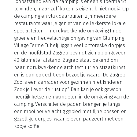
beste massages, behandelingen en thermale
baden. Voor de kleintjes is er een uitgebreid
animatieprogramma en de wifi is van goede
kwaliteit. Aan sportfaciliteiten is er overigens ook
geen gebrek. Op de camping kunnen actievelingen
namelijk hun hart ophalen op de tennisbaan, het
basketbalveld of voetbalveld. Een klein
kinderbadje met waterattracties is het centrale
punt tussen de stacaravans, zodat ouders altijd
zicht kunnen houden op hun kinderen. Op
loopafstand van de camping is er een supermarkt
te vinden, maar zelf koken is eigenlijk niet nodig. Op
de camping en vlak daarbuiten zijn meerdere
restaurants waar je geniet van de lekkerste lokale
specialiteiten. Indrukwekkende omgeving In de
groene en heuvelachtige omgeving van Glamping
Village Terme Tuhelj liggen veel pittoreske dorpjes
en de hoofdstad Zagreb bevindt zich op ongeveer