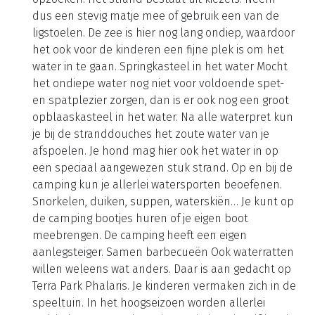
Phalaris. Deze grote camping heeft alles in huis
voor een comfortabel verblijf. Je kampeert er direct
aan zee en hebt de beschikking over een
privéstrand met ligstoelen, parasols en
stranddouches. Het zonnige eiland staat garant
voor een mediterrane sfeer. Veel zonuren Pag staat
namelijk bekend om het grote aantal zonuren. Op
het strand van Terra Park Phalaris geniet je hier
optimaal van. Gelukkig staan er ook voldoende
rieten parasols om de schaduw te kunnen
opzoeken. Het strand bestaat uit kiezels. Neem
dus een stevig matje mee of gebruik een van de
ligstoelen. De zee is hier nog lang ondiep, waardoor
het ook voor de kinderen een fijne plek is om het
water in te gaan. Springkasteel in het water Mocht
het ondiepe water nog niet voor voldoende spet-
en spatplezier zorgen, dan is er ook nog een groot
opblaaskasteel in het water. Na alle waterpret kun
je bij de stranddouches het zoute water van je