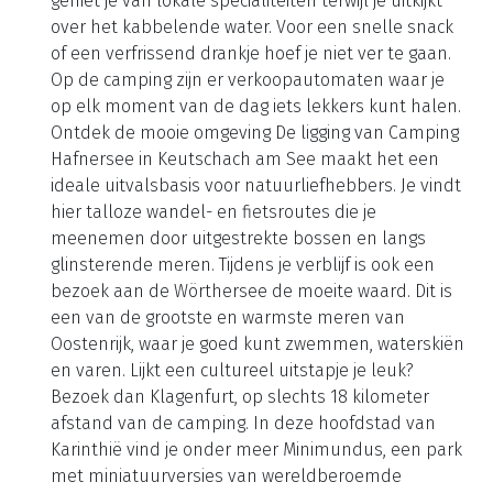
opzoekt, er is altijd een plek die bij je past. De
moderne sanitairgebouwen zijn voorzien van
warme douches en een speciale babyruimte, zodat
ook jonge gezinnen zich hier helemaal thuis
voelen. Zelfs aan je trouwe viervoeter is gedacht.
Honden zijn van harte welkom op de camping en
kunnen gebruikmaken van een apart
hondenstrand en een speciale hondendouche. Na
een actieve dag is er niets fijner dan neerstrijken op
het terras van het restaurant aan het meer. Hier
geniet je van lokale specialiteiten terwijl je uitkijkt
over het kabbelende water. Voor een snelle snack
of een verfrissend drankje hoef je niet ver te gaan.
Op de camping zijn er verkoopautomaten waar je
op elk moment van de dag iets lekkers kunt halen.
Ontdek de mooie omgeving De ligging van Camping
Hafnersee in Keutschach am See maakt het een
ideale uitvalsbasis voor natuurliefhebbers. Je vindt
hier talloze wandel- en fietsroutes die je