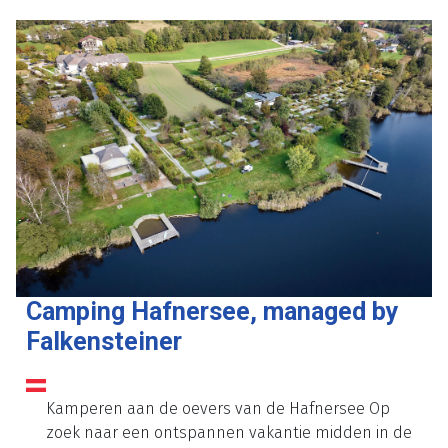
40 kilometer afstand. Zagreb staat bekend om
haar indrukwekkende architectuur en straatkunst
en is dan ook echt een bezoekje waard. De Zagreb
Zoo is een aanrader voor gezinnen met kinderen.
Zoek je liever de rust op? Dan kan je ook gewoon
heerlijk fietsen en wandelen in de omgeving van de
camping. Verschillende paden brengen je langs
een mooi heuvelachtig gebied met fijne bossen en
gezellige dorpjes, waar je even pauzeert met een
kopje koffie.