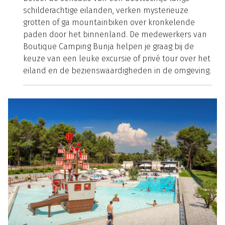
Ook fietsen zijn beschikbaar, ideaal om het eiland
op een duurzame manier te ontdekken of om naar
de dichtbijzijnde supermarkt te fietsen. Op eigen
houtje of toch die leuke excursie? Brač is een eiland
vol karakter en ongerepte natuur. De ruige kustlijn,
verborgen baaien en adembenemende uitzichten
maken dit een geliefde bestemming. Vanuit het
noorden kijk je uit op de historische piratenstad
Omiš. Daar vlakbij ligt de indrukwekkende
Cetinakloof, een must voor natuurliefhebbers.
Beleef de sensatie van een boottochtje langs
schilderachtige eilanden, verken mysterieuze
grotten of ga mountainbiken over kronkelende
paden door het binnenland. De medewerkers van
Boutique Camping Bunja helpen je graag bij de
keuze van een leuke excursie of privé tour over het
eiland en de bezienswaardigheden in de omgeving.