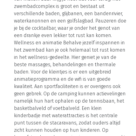
omgeving kan je wandelen, fietsen en pittoreske
dorpjes bezoeken. Waterpret op een intieme
camping Een camping met het grootste
waterparadijs van Kroatië. Dat klinkt als een grote
en drukke camping, maar toch valt dit mee. Camp
Vita/Glamping Village Terme Tuhelj is juist
kleinschalig en tot in de puntjes verzorgd. Dit komt
omdat het zwemcomplex, Water Planet genoemd,
deel is van het naastgelegen hotelcomplex.
Campinggasten kunnen hier tegen betaling gebruik
van maken. Daar krijg je heel wat voor terug. Het
zwembadcomplex is groot en bestaat uit
verschillende baden, glijbanen, een bandenrivier,
waterkanonnen en een golfslagbad. Pauzeren doe
je bij de cocktailbar, waar je onder het genot van
een drankje even lekker tot rust kan komen.
Wellness en animatie Behalve jezelf inspannen in
het zwembad kan je ook helemaal tot rust komen
in het wellness-gedeelte. Hier geniet je van de