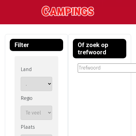
Filter
Of zoek op
trefwoord
Land
Regio
Plaats