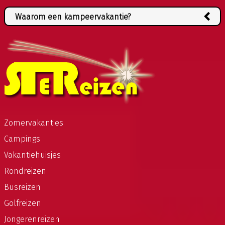
Waarom een kampeervakantie?
Een kampeervakantie heeft veel voordelen,
waaronder:
1. Flexibiliteit en vrijheid om te reizen en te
verblijven waar u wilt
2. Lage kosten ten opzichte van andere
vakantievormen
3. Dichtbij de natuur zijn en buitenleven
Zomervakanties
kunnen ervaren
Campings
4. Meer privacy en ruimte dan bij andere
accommodaties, zoals hotels
Vakantiehuisjes
5. Mogelijkheid om uw eigen maaltijden te
Rondreizen
bereiden en geld te besparen op eten
Busreizen
6. Meer interactie en samenwerking met
reisgenoten
Golfreizen
7. Meer avontuur en onvergetelijke
Jongerenreizen
ervaringen creëren.