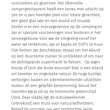
drankje bij de beachbar in het pijnbomenbos. Tegen
het einde van de dag zie je de mooiste
zonsondergangen vanaf het strand en 's avonds
geniet je hier van de sterrenhemel. Reis je graag
met je hond? Ook die wordt hier in de watten
gelegd met een speciaal hondenstrand.
Ongedwongen genieten op de camping Liever een
duik in zoet water? Het bescheiden, verwarmde
zwembad van de camping biedt een ontspannen
alternatief. De kleine speeltuin tussen de beachbar
en het zwembad maakt dit een fijne plek voor
rustzoekers en gezinnen. Het sfeervolle
campingrestaurant heeft een terras met uitzicht op
zee en is een heerlijke plek voor lokale gerechten,
een goed glas wijn en een avond vol muziek.
Verder is er een massageservice op de camping en
zijn er speciale voorzieningen voor kinderen in het
servicegebouw. Voor wie de omgeving vanaf het
water wil verkennen, zijn er kajaks en SUP's te huur.