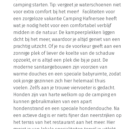
hier ben je aan het juiste adres. Waterpret en
sportieve activiteiten Vanaf de camping heb je
direct toegang tot de Hafnersee en dat geeft volop
mogelijkheden voor watersportliefhebbers. Neem
een verfrissende duik of ga lekker snorkelen. Of
verken het meer vanaf een supboard of uit een
kano. Ook op het droge is er genoeg te beleven.
Speel een potje minigolf of beachvolleybal.
Kinderen vermaken zich prima in de leuke
speeltuin. En als je de omgeving wilt verkennen,
zijn er een aantal fietsroutes die direct vanaf de
camping starten. Tip: vergeet je waterschoenen niet
voor extra comfort bij het meer! Faciliteiten voor
een zorgeloze vakantie Camping Hafnersee heeft
wat je nodig hebt voor een comfortabel verblijf
midden in de natuur. De kampeerplekken liggen
dicht bij het meer, waardoor je altijd geniet van een
prachtig uitzicht. Of je nu de voorkeur geeft aan een
zonnige plek of liever de koelte van de schaduw