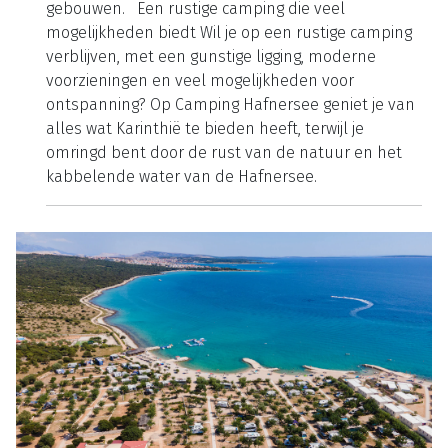
meenemen door uitgestrekte bossen en langs
glinsterende meren. Tijdens je verblijf is ook een
bezoek aan de Wörthersee de moeite waard. Dit is
een van de grootste en warmste meren van
Oostenrijk, waar je goed kunt zwemmen, waterskiën
en varen. Lijkt een cultureel uitstapje je leuk?
Bezoek dan Klagenfurt, op slechts 18 kilometer
afstand van de camping. In deze hoofdstad van
Karinthië vind je onder meer Minimundus, een park
met miniatuurversies van wereldberoemde
gebouwen. Een rustige camping die veel
mogelijkheden biedt Wil je op een rustige camping
verblijven, met een gunstige ligging, moderne
voorzieningen en veel mogelijkheden voor
ontspanning? Op Camping Hafnersee geniet je van
alles wat Karinthië te bieden heeft, terwijl je
omringd bent door de rust van de natuur en het
kabbelende water van de Hafnersee.