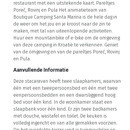
aan attracties en extra faciliteiten, zoals een
piratenschip voor de kleintjes, een ruim zonnedek
met ligbedden en parasols en nog twee extra
zwembaden in de mobilhomezone. Family Fun &
BBQ Zone Het kiezelstrand met rotsen in een
rustige baai is op 800 meter afstand. Veilig voor de
kinderen want het strand loopt langzaam af in zee.
Wees erbij bij de Family Fun & BBQ Zone. Hier vind je
een kinderspeelplaats, sportterreinen en een
barbecuezone met barbecue, tafel en banken voor
je maaltijden. Verder is er een mooi ingericht
restaurant met een uitstekende kaart. Pareltjes
Poreč, Rovinj en Pula Het animatieteam van
Boutique Camping Santa Marina is de hele dag in
de weer om het jou en je kroost naar de zin te
maken, met tal van uiteenlopende activiteiten.
Huur een mountainbike of e-bike om de omgeving
van deze camping in Kroatië te verkennen. Geniet
van de omgeving en van de pareltjes Poreč, Rovinj