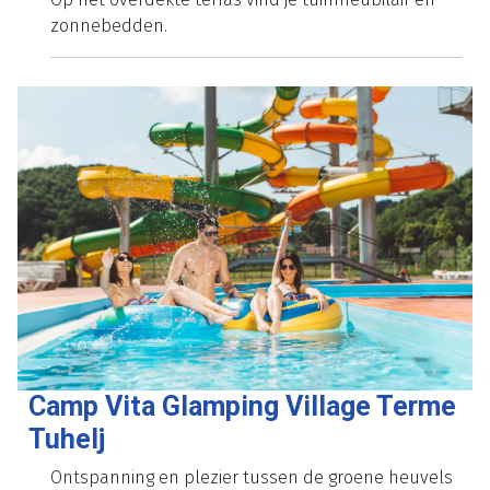
en Pula.
Aanvullende Informatie
Deze stacaravan heeft twee slaapkamers, waarvan
één met een tweepersoonsbed en één met twee
eenpersoonsbedden en een dwarsliggend hoog
bed voor één kind. In de woonkamer staat een
slaapbank voor één kind. Er zijn twee badkamers
met douche, wastafel en toilet. De keuken is
volledig ingericht en van alle gemakken voorzien.
Op het overdekte terras vind je tuinmeubilair en
zonnebedden.