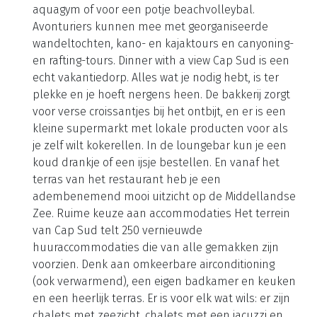
aquagym of voor een potje beachvolleybal.
Avonturiers kunnen mee met georganiseerde
wandeltochten, kano- en kajaktours en canyoning-
en rafting-tours. Dinner with a view Cap Sud is een
echt vakantiedorp. Alles wat je nodig hebt, is ter
plekke en je hoeft nergens heen. De bakkerij zorgt
voor verse croissantjes bij het ontbijt, en er is een
kleine supermarkt met lokale producten voor als
je zelf wilt kokerellen. In de loungebar kun je een
koud drankje of een ijsje bestellen. En vanaf het
terras van het restaurant heb je een
adembenemend mooi uitzicht op de Middellandse
Zee. Ruime keuze aan accommodaties Het terrein
van Cap Sud telt 250 vernieuwde
huuraccommodaties die van alle gemakken zijn
voorzien. Denk aan omkeerbare airconditioning
(ook verwarmend), een eigen badkamer en keuken
en een heerlijk terras. Er is voor elk wat wils: er zijn
chalets met zeezicht, chalets met een jacuzzi en