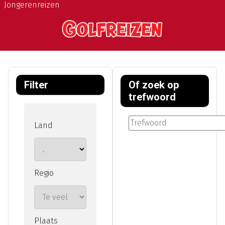
Jongerenreizen
Filter
Of zoek op
trefwoord
Land
Regio
Plaats