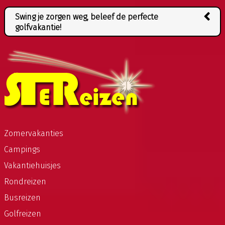
Swing je zorgen weg, beleef de perfecte
golfvakantie!
Golfreizen zijn de perfecte manier om te ontspannen,
nieuwe plekken te ontdekken en natuurlijk te
genieten van het spel. Of je nu een ervaren golfer
bent of een beginner, wij bieden de beste golfreizen
aan voor iedereen. Onze golfreizen zijn zorgvuldig
samengesteld en bieden de perfecte balans tussen
golf en ontspanning. Geniet van wereldklasse
golfbanen en comfortabele accommodaties terwijl je
Zomervakanties
nieuwe landen en culturen ontdekt. Laat ons de
Campings
organisatie doen en focus jij je op het verbeteren van
Vakantiehuisjes
je golfspel en het maken van nieuwe herinneringen.
Boek nu jouw golfreis en wordt één met de fairways.
Rondreizen
Busreizen
Golfreizen