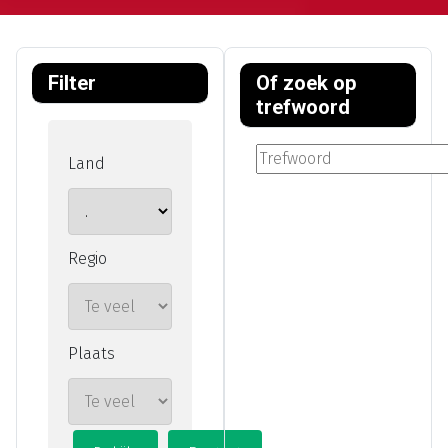
Filter
Of zoek op
trefwoord
Land
Regio
Plaats