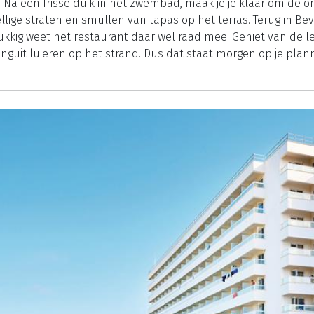
 Na een frisse duik in het zwembad, maak je je klaar om de o
lige straten en smullen van tapas op het terras. Terug in Beve
Gelukkig weet het restaurant daar wel raad mee. Geniet van de 
guit luieren op het strand. Dus dat staat morgen op je plan