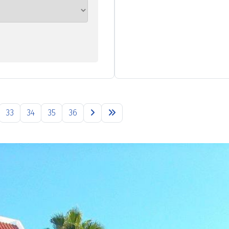
33
34
35
36